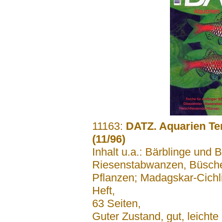
.......
11163:
DATZ. Aquarien Ter
(11/96)
Inhalt u.a.: Bärblinge und 
Riesenstabwanzen, Büschel
Pflanzen; Madagskar-Cichli
Heft,
63 Seiten,
Guter Zustand, gut, leich