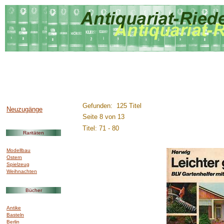
..............:::::::::.........
Gefunden: 125 Titel
Neuzugänge
Seite 8 von 13
Titel: 71 - 80
Raritäten
Modellbau
Ostern
Spielzeug
Weihnachten
Bücher
Antike
Basteln
Berlin