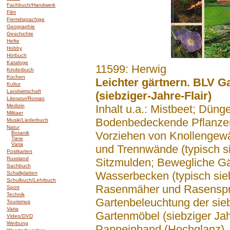
Fachbuch/Handwerk
Film
Fremdsprachige
Geographie
Geschichte
Hefte
Hobby
Hörbuch
Kataloge
.......
11599: Herwig
Kinderbuch
Kochen
Leichter gärtnern. BLV Ga
Kultur
Landwirtschaft
(siebziger-Jahre-Flair)
Literatur/Roman
Medizin
Inhalt u.a.: Mistbeet; Düng
Militaer
Bodenbedeckende Pflanzen;
Musik/Liederbuch
Natur
Vorziehen von Knollengew
Botanik
Tiere
Varia
und Trennwände (typisch si
Postkarten
Russland
Sitzmulden; Bewegliche Gä
Sachbuch
Wasserbecken (typisch sieb
Schallplatten
Schulbuch/Lehrbuch
Rasenmäher und Rasenspr
Sport
Technik
Gartenbeleuchtung der sie
Tourismus
Varia
Gartenmöbel (siebziger Jahr
Video/DVD
Werbung
Pappeinband (Hochglanz)