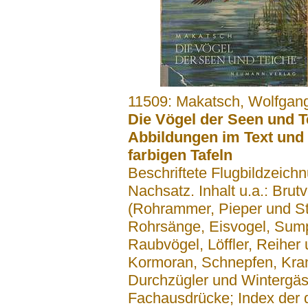
.......
11509: Makatsch, Wolfgan
Die Vögel der Seen und Te
Abbildungen im Text und a
farbigen Tafeln
Beschriftete Flugbildzeich
Nachsatz. Inhalt u.a.: Bru
(Rohrammer, Pieper und St
Rohrsänge, Eisvogel, Sump
Raubvögel, Löffler, Reihe
Kormoran, Schnepfen, Krani
Durchzügler und Wintergäst
Fachausdrücke; Index der 