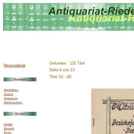
..............:::::::::.........
Gefunden: 125 Titel
Neuzugänge
Seite 6 von 13
Titel: 51 - 60
Raritäten
Modellbau
Ostern
Spielzeug
Weihnachten
Bücher
Antike
Basteln
Berlin