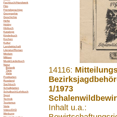
Fachbuch/Handwerk
Film
Fremdsprachige
Geographie
Geschichte
Hefte
Hobby
Hörbuch
Kataloge
Kinderbuch
Kochen
Kultur
Landwirtschaft
Literatur/Roman
Medizin
Militaer
Musik/Liederbuch
Natur
.......
14116:
Mitteilungs
Botanik
Tiere
Varia
Bezirksjagdbehö
Postkarten
Russland
Sachbuch
1/1973
Schallplatten
Schulbuch/Lehrbuch
Schalenwildbewir
Sport
Technik
Tourismus
Inhalt u.a.:
Varia
Video/DVD
Werbung
Bewirtschaftungsric