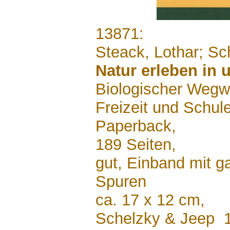
.......
13871:
Steack, Lothar; Sc
Natur erleben in 
Biologischer Wegwe
Freizeit und Schul
Paperback,
189 Seiten,
gut, Einband mit g
Spuren
ca. 17 x 12 cm,
Schelzky & Jeep 