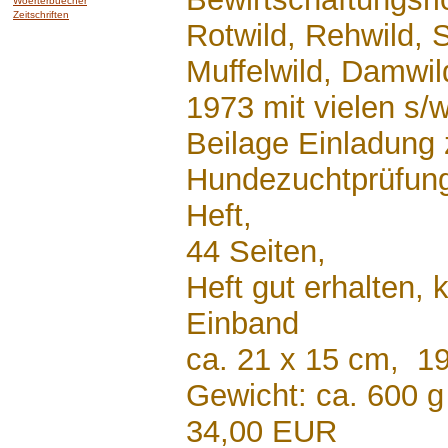
Woerterbuecher
Zeitschriften
Rotwild, Rehwild, 
Muffelwild, Damwi
1973 mit vielen s/
Beilage Einladung 
Hundezuchtprüfun
Heft,
44 Seiten,
Heft gut erhalten,
Einband
ca. 21 x 15 cm, 1
Gewicht: ca. 600 g
34,00 EUR