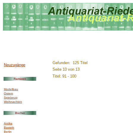
..............:::::::::.........
Gefunden: 125 Titel
Neuzugänge
Seite 10 von 13
Titel: 91 - 100
Raritäten
Modellbau
Ostern
Spielzeug
Weihnachten
Bücher
Antike
Basteln
Berlin