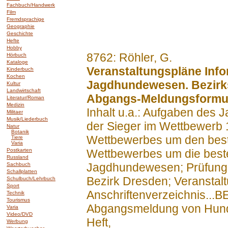
Fachbuch/Handwerk
Film
Fremdsprachige
Geographie
Geschichte
Hefte
Hobby
.......
8762: Röhler, G.
Hörbuch
Kataloge
Veranstaltungspläne Info
Kinderbuch
Kochen
Jagdhundewesen. Bezirk
Kultur
Landwirtschaft
Abgangs-Meldungsformul
Literatur/Roman
Medizin
Inhalt u.a.: Aufgaben des
Militaer
Musik/Liederbuch
der Sieger im Wettbewerb 
Natur
Botanik
Wettbewerbes um den best
Tiere
Varia
Postkarten
Wettbewerbes um die beste
Russland
Jagdhundewesen; Prüfung
Sachbuch
Schallplatten
Bezirk Dresden; Veranstalt
Schulbuch/Lehrbuch
Sport
Anschriftenverzeichnis...B
Technik
Tourismus
Abgangsmeldung von Hund
Varia
Video/DVD
Heft,
Werbung