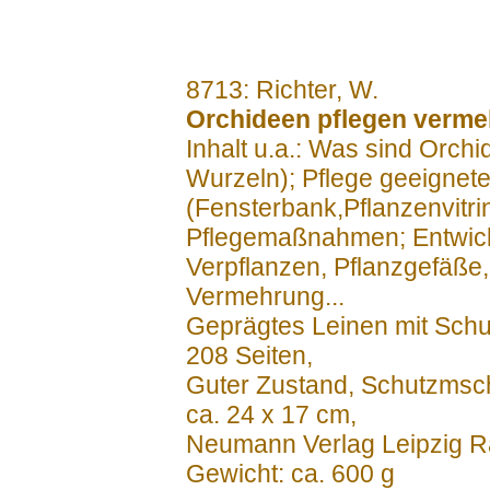
.......
8713: Richter, W.
Orchideen pflegen verme
Inhalt u.a.: Was sind Orch
Wurzeln); Pflege geeignet
(Fensterbank,Pflanzenvitr
Pflegemaßnahmen; Entwic
Verpflanzen, Pflanzgefäße,
Vermehrung...
Geprägtes Leinen mit Sch
208 Seiten,
Guter Zustand, Schutzmsc
ca. 24 x 17 cm,
Neumann Verlag Leipzig 
Gewicht: ca. 600 g