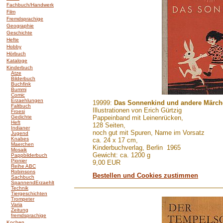
Fachbuch/Handwerk
Film
Fremdsprachige
Geographie
Geschichte
Hefte
Hobby
Hörbuch
Kataloge
Kinderbuch
Atze
Bilderbuch
Buchfink
Bummi
Comic
Erzaehlungen
.......
19999:
Das Sonnenkind und andere Märch
Faltbuch
Illustrationen von Erich Gürtzig
Froesi
Gedichte
Pappeinband mit Leinenrücken,
Heft
128 Seiten,
Indianer
noch gut mit Spuren, Name im Vorsatz
Jugend
Knabes
ca. 24 x 17 cm,
Maerchen
Kinderbuchverlag, Berlin 1965
Mosaik
Gewicht: ca. 1200 g
Pappbilderbuch
Pionier
9,00 EUR
Reihe ABC
Robinsons
Bestellen und Cookies zustimmen
Sachbuch
SpannendErzaehlt
Technik
Tiergeschichten
Trompeter
Varia
Zeitung
fremdsprachige
Kochen