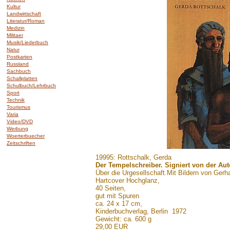
Kultur
Landwirtschaft
Literatur/Roman
Medizin
Militaer
Musik/Liederbuch
Natur
Postkarten
Russland
Sachbuch
Schallplatten
Schulbuch/Lehrbuch
Sport
Technik
Tourismus
Varia
Video/DVD
Werbung
Woerterbuecher
Zeitschriften
.......
19995: Rottschalk, Gerda
Der Tempelschreiber. Signiert von der Aut
Über die Urgesellschaft.Mit Bildern von Gerh
Hartcover Hochglanz,
40 Seiten,
gut mit Spuren
ca. 24 x 17 cm,
Kinderbuchverlag, Berlin 1972
Gewicht: ca. 600 g
29,00 EUR