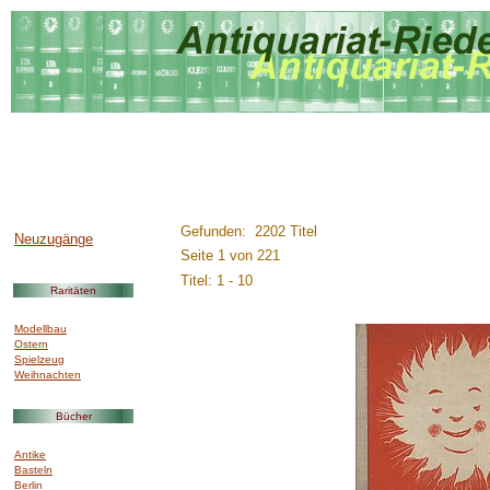
..............:::::::::.........
Gefunden: 2202 Titel
Neuzugänge
Seite 1 von 221
Titel: 1 - 10
Raritäten
Modellbau
Ostern
Spielzeug
Weihnachten
Bücher
Antike
Basteln
Berlin