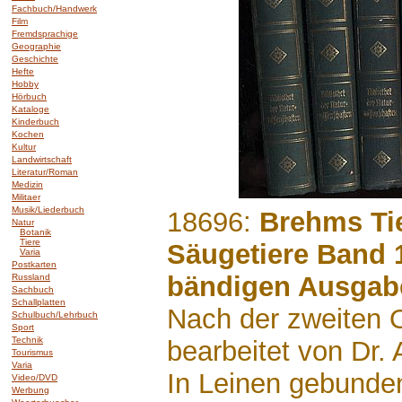
Fachbuch/Handwerk
Film
Fremdsprachige
Geographie
Geschichte
Hefte
Hobby
Hörbuch
Kataloge
Kinderbuch
Kochen
Kultur
Landwirtschaft
Literatur/Roman
Medizin
Militaer
Musik/Liederbuch
.......
18696:
Brehms Ti
Natur
Botanik
Tiere
Säugetiere Band 1,
Varia
Postkarten
bändigen Ausgab
Russland
Sachbuch
Schallplatten
Nach der zweiten 
Schulbuch/Lehrbuch
Sport
Technik
bearbeitet von Dr.
Tourismus
Varia
In Leinen gebunde
Video/DVD
Werbung