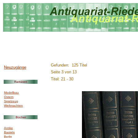
..............:::::::::.........
Gefunden: 125 Titel
Neuzugänge
Seite 3 von 13
Titel: 21 - 30
Raritäten
Modellbau
Ostern
Spielzeug
Weihnachten
Bücher
Antike
Basteln
Berlin