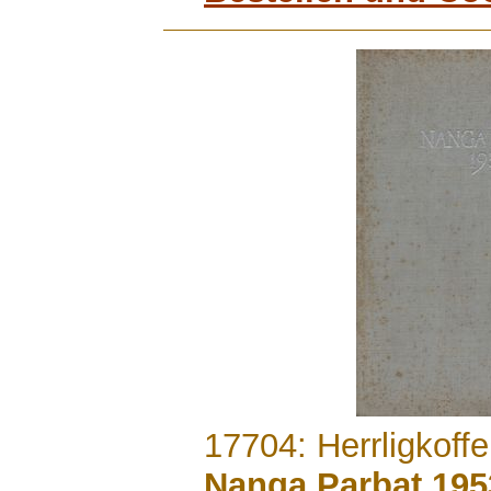
.......
17704: Herrligkoffe
Nanga Parbat 195