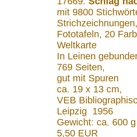
17669:
Schlag na
mit 9800 Stichwört
Strichzeichnungen,
Fototafeln, 20 Farb
Weltkarte
In Leinen gebunde
769 Seiten,
gut mit Spuren
ca. 19 x 13 cm,
VEB Bibliographisc
Leipzig 1956
Gewicht: ca. 600 g
5,50 EUR