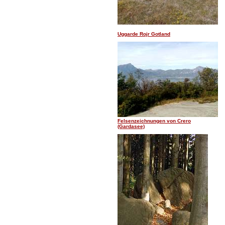
Uggarde Rojr Gotland
Felsenzeichnungen von Crero
(Gardasee)
.......