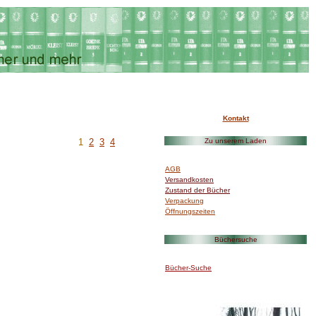
Kontakt
I
1
2
3
4
Zu unserem Laden
I>/font>
AGB
Versandkosten
Zustand der Bücher
Verpackung
Öffnungszeiten
I
Büchersuche
I>/font>
Bücher-Suche
I
I