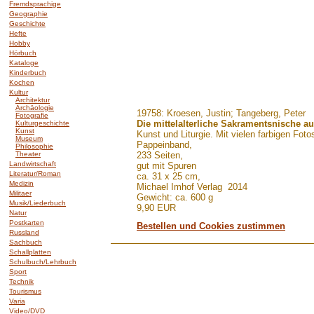
Fremdsprachige
Geographie
Geschichte
Hefte
Hobby
Hörbuch
Kataloge
Kinderbuch
Kochen
Kultur
Architektur
Archäologie
.......
19758: Kroesen, Justin; Tangeberg, Peter
Fotografie
Die mittelalterliche Sakramentsnische a
Kulturgeschichte
Kunst
Kunst und Liturgie. Mit vielen farbigen Foto
Museum
Pappeinband,
Philosophie
Theater
233 Seiten,
Landwirtschaft
gut mit Spuren
Literatur/Roman
ca. 31 x 25 cm,
Medizin
Michael Imhof Verlag 2014
Militaer
Gewicht: ca. 600 g
Musik/Liederbuch
9,90 EUR
Natur
Postkarten
Bestellen und Cookies zustimmen
Russland
Sachbuch
Schallplatten
Schulbuch/Lehrbuch
Sport
Technik
Tourismus
Varia
Video/DVD