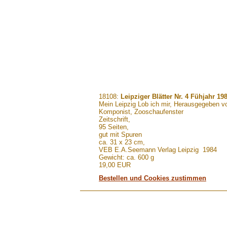
.......
18108:
Leipziger Blätter Nr. 4 Fühjahr 19
Mein Leipzig Lob ich mir, Herausgegeben v
Komponist, Zooschaufenster
Zeitschrift,
95 Seiten,
gut mit Spuren
ca. 31 x 23 cm,
VEB E.A.Seemann Verlag Leipzig 1984
Gewicht: ca. 600 g
19,00 EUR
Bestellen und Cookies zustimmen