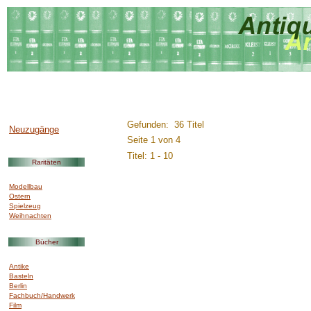
..............:::::::::.........
Gefunden: 36 Titel
Neuzugänge
Seite 1 von 4
Titel: 1 - 10
Raritäten
Modellbau
Ostern
Spielzeug
Weihnachten
Bücher
Antike
Basteln
Berlin
Fachbuch/Handwerk
Film