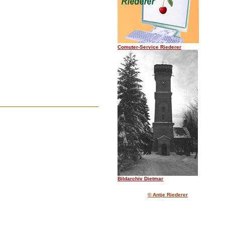
.......
Comuter-Service Riederer
Bildarchiv Dietmar
© Antje Riederer