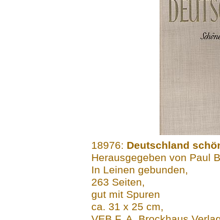
.......
18976:
Deutschland schö
Herausgegeben von Paul Be
In Leinen gebunden,
263 Seiten,
gut mit Spuren
ca. 31 x 25 cm,
VEB F. A. Brockhaus Verla