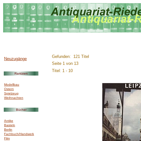
..............:::::::::.........
Gefunden: 121 Titel
Neuzugänge
Seite 1 von 13
Titel: 1 - 10
Raritäten
Modellbau
Ostern
Spielzeug
Weihnachten
Bücher
Antike
Basteln
Berlin
Fachbuch/Handwerk
Film