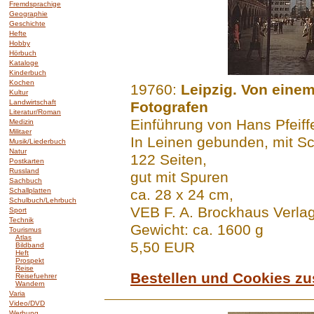
Fremdsprachige
Geographie
Geschichte
Hefte
Hobby
Hörbuch
Kataloge
Kinderbuch
Kochen
.......
19760:
Leipzig. Von einem
Kultur
Landwirtschaft
Fotografen
Literatur/Roman
Einführung von Hans Pfeiff
Medizin
Militaer
In Leinen gebunden, mit 
Musik/Liederbuch
Natur
122 Seiten,
Postkarten
Russland
gut mit Spuren
Sachbuch
Schallplatten
ca. 28 x 24 cm,
Schulbuch/Lehrbuch
VEB F. A. Brockhaus Verla
Sport
Technik
Gewicht: ca. 1600 g
Tourismus
Atlas
5,50 EUR
Bildband
Heft
Prospekt
Reise
Bestellen und Cookies z
Reisefuehrer
Wandern
Varia
Video/DVD
Werbung