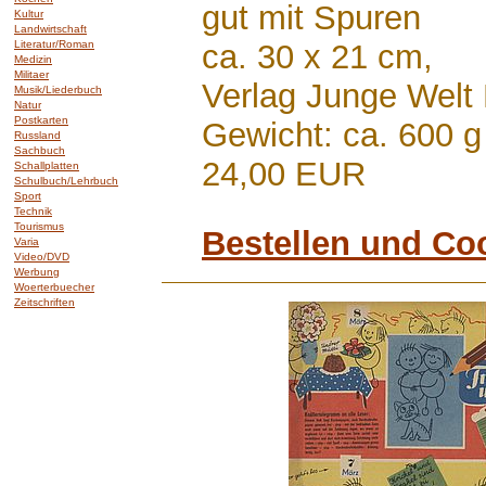
gut mit Spuren
Kultur
Landwirtschaft
Literatur/Roman
ca. 30 x 21 cm,
Medizin
Militaer
Verlag Junge Welt
Musik/Liederbuch
Natur
Postkarten
Gewicht: ca. 600 g
Russland
Sachbuch
24,00 EUR
Schallplatten
Schulbuch/Lehrbuch
Sport
Technik
Tourismus
Bestellen und Co
Varia
Video/DVD
Werbung
Woerterbuecher
Zeitschriften