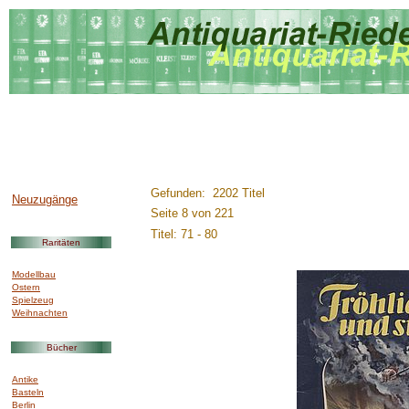
..............:::::::::.........
Gefunden: 2202 Titel
Neuzugänge
Seite 8 von 221
Titel: 71 - 80
Raritäten
Modellbau
Ostern
Spielzeug
Weihnachten
Bücher
Antike
Basteln
Berlin