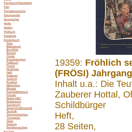
Fachbuch/Handwerk
Film
Fremdsprachige
Geographie
Geschichte
Hefte
Hobby
Hörbuch
Kataloge
Kinderbuch
Atze
Bilderbuch
Buchfink
Bummi
Comic
.......
19359:
Fröhlich s
Erzaehlungen
Faltbuch
Froesi
Gedichte
(FRÖSI) Jahrgang
Heft
Indianer
Jugend
Inhalt u.a.: Die Te
Knabes
Maerchen
Mosaik
Zauberer Hottal, O
Pappbilderbuch
Pionier
Reihe ABC
Robinsons
Schildbürger
Sachbuch
SpannendErzaehlt
Technik
Heft,
Tiergeschichten
Trompeter
Varia
28 Seiten,
Zeitung
fremdsprachige
Kochen