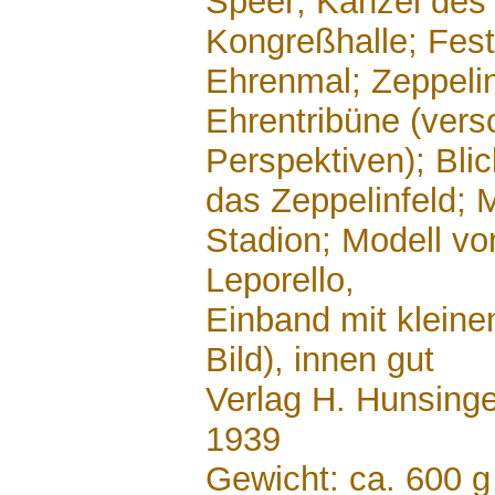
Speer; Kanzel des 
Kongreßhalle; Fest
Ehrenmal; Zeppelin
Ehrentribüne (ver
Perspektiven); Bli
das Zeppelinfeld; 
Stadion; Modell v
Leporello,
Einband mit kleine
Bild), innen gut
Verlag H. Hunsing
1939
Gewicht: ca. 600 g