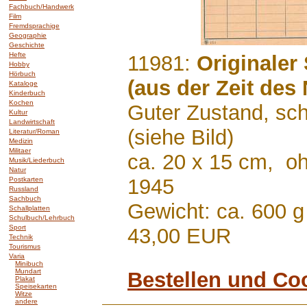
Fachbuch/Handwerk
Film
Fremdsprachige
Geographie
Geschichte
Hefte
.......
11981:
Originaler
Hobby
Hörbuch
(aus der Zeit des
Kataloge
Kinderbuch
Kochen
Guter Zustand, sc
Kultur
Landwirtschaft
(siehe Bild)
Literatur/Roman
Medizin
Militaer
ca. 20 x 15 cm, oh
Musik/Liederbuch
Natur
1945
Postkarten
Russland
Sachbuch
Gewicht: ca. 600 g
Schallplatten
Schulbuch/Lehrbuch
Sport
43,00 EUR
Technik
Tourismus
Varia
Minibuch
Mundart
Bestellen und Co
Plakat
Speisekarten
Witze
andere