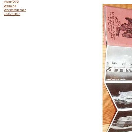
Video/DVD
Werbung
Woerterbuecher
Zeitschriften