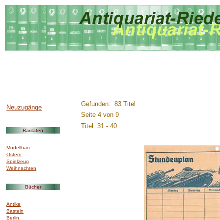
..............:::::::::.........
Gefunden: 83 Titel
Neuzugänge
Seite 4 von 9
Titel: 31 - 40
Raritäten
Modellbau
Ostern
Spielzeug
Weihnachten
Bücher
Antike
Basteln
Berlin