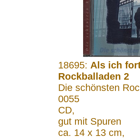
.......
18695:
Als ich for
Rockballaden 2
Die schönsten Roc
0055
CD,
gut mit Spuren
ca. 14 x 13 cm,