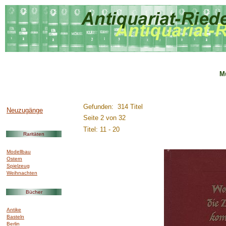
M
..............:::::::::.........
Gefunden: 314 Titel
Neuzugänge
Seite 2 von 32
Titel: 11 - 20
Raritäten
Modellbau
Ostern
Spielzeug
Weihnachten
Bücher
Antike
Basteln
Berlin