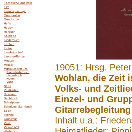
Fachbuch/Handwerk
Film
Fremdsprachige
Geographie
Geschichte
Hefte
Hobby
Hörbuch
Kataloge
Kinderbuch
Kochen
Kultur
Landwirtschaft
Literatur/Roman
Medizin
.......
19051: Hrsg. Peter,
Militaer
Musik/Liederbuch
Kinderliederbuch
Wohlan, die Zeit 
Liederbuch
Noten
Varia
Volks- und Zeitli
Natur
Postkarten
Russland
Einzel- und Grup
Sachbuch
Schallplatten
Gitarrebegleitung
Schulbuch/Lehrbuch
Sport
Technik
Inhalt u.a.: Frieden
Tourismus
Varia
Video/DVD
Heimatlieder; Pion
Werbung