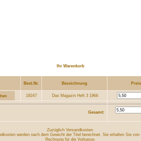
Ihr Warenkorb
.........
....................
Best.Nr.
Bezeichnung
Preis
19247
Das Magazin Heft 3 1966
I
Gesamt:
Zuzüglich Versandkosten.
dkosten werden nach dem Gewicht der Titel berechnet. Sie erhalten Sie von 
Rechnung für die Vorkasse.