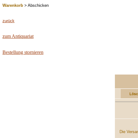
Warenkorb
> Abschicken
zurück
zum Antiquariat
Bestellung stornieren
..........
Die Versan