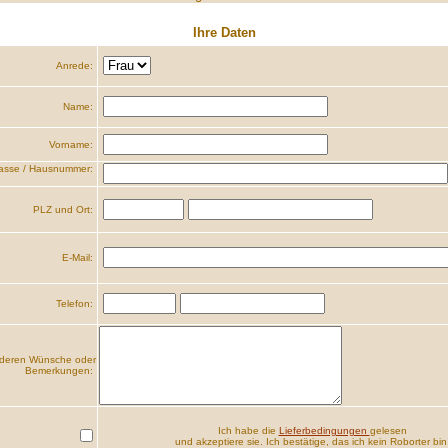
Ihre Daten
Anrede:
Name:
Vorname:
asse / Hausnummer:
PLZ und Ort:
E-Mail:
Telefon:
deren Wünsche oder
Bemerkungen:
Ich habe die
Lieferbedingungen
gelesen
und akzeptiere sie. Ich bestätige, das ich kein Roborter bin