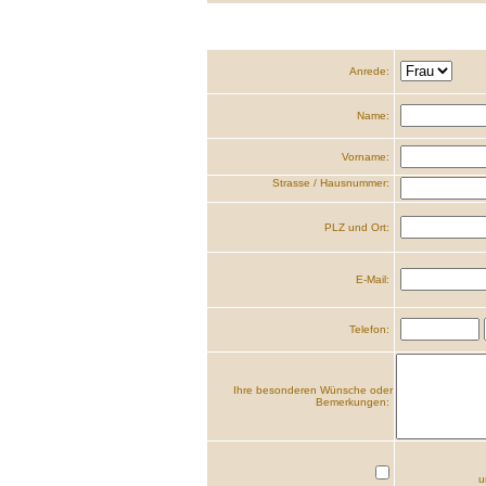
Anrede:
Name:
Vorname:
Strasse / Hausnummer:
PLZ und Ort:
E-Mail:
Telefon:
Ihre besonderen Wünsche oder
Bemerkungen:
u