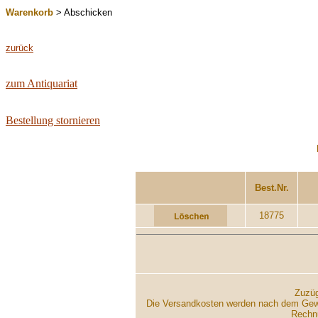
Warenkorb
> Abschicken
zurück
zum Antiquariat
Bestellung stornieren
...................
Best.Nr.
18775
Zuzüg
Die Versandkosten werden nach dem Gewich
Rechnu