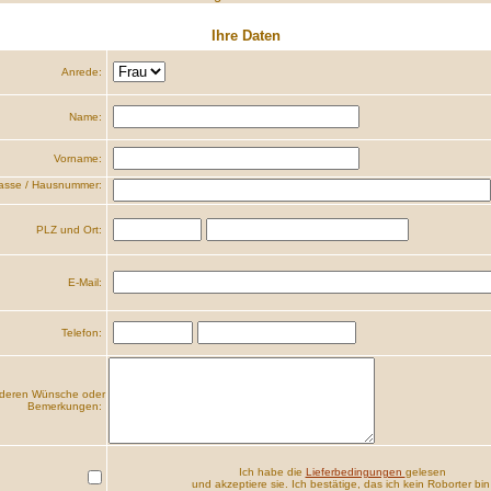
Ihre Daten
Anrede:
Name:
Vorname:
asse / Hausnummer:
PLZ und Ort:
E-Mail:
Telefon:
deren Wünsche oder
Bemerkungen:
Ich habe die
Lieferbedingungen
gelesen
und akzeptiere sie. Ich bestätige, das ich kein Roborter bin