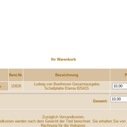
Ihr Warenkorb
....
..............
Best.Nr.
Bezeichnung
P
Ludwig van Beethoven Gesamtausgabe,
15828
Schallplatte Eterna 825415
I
Gesamt:
Zuzüglich Versandkosten.
dkosten werden nach dem Gewicht der Titel berechnet. Sie erhalten Sie von 
Rechnung für die Vorkasse.