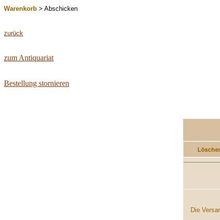
Warenkorb
> Abschicken
zurück
zum Antiquariat
Bestellung stornieren
...............
Die Versan